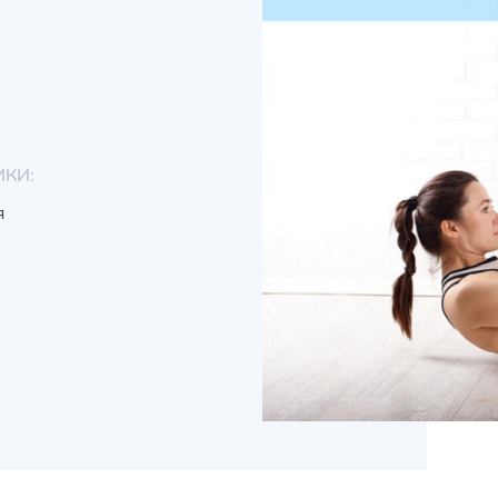
ИКИ:
я