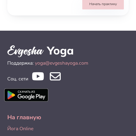
Начать практику
Поддержка:
yoga@evgeshayoga.com
Соц. сети
На главную
Йога Online